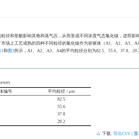
的粒径和形貌影响其饱和蒸气压，从而形成不同浓度气态氯化镍，进而影
场上工艺成熟的四种不同粒径的氯化镍作为前驱体（A1、A2、A3、A
表1
和
图3
所示，A1、A2、A3、A4的平均粒径分别为82.5、55.6、37.8、20.
ursors
体编号
平均粒径 / μm
82.5
55.6
37.8
20.2
下载:
导出CSV
| 