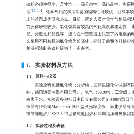
镍粉必须粒径小、尺寸均一、高分散性、高结晶性。多层
[
13
‒
14
]
法
。化学气相沉积法制备的镍粉性能较优，且成本较
上的难题成为研究热点。目前，研究人员对化学气相沉积
前驱体研究较少。氯化镍具备较高的气化温度和稳定性，
径、分散性和晶性等，进而在一定程度上决定了内电极的
文采用不同粒径的氯化镍为前驱体，探讨了前驱体对镍粉
相沉积法制备镍粉提供了一定参考。
1. 实验材料及方法
1.1 原料与仪器
实验原料包括氯化镍（分析纯，国药集团化学试剂有
纯，德国迪高油墨有限公司）、氢气（99.99%，工业级，
去离子水。实验设备包括日本日立有限公司S-3400N型日
仪器有限公司Mastersizer-2000型激光粒度仪、南北仪
市节能电炉厂SX2-8-13型箱式电阻炉和深圳福洋科技集团有
1.2 实验过程及表征