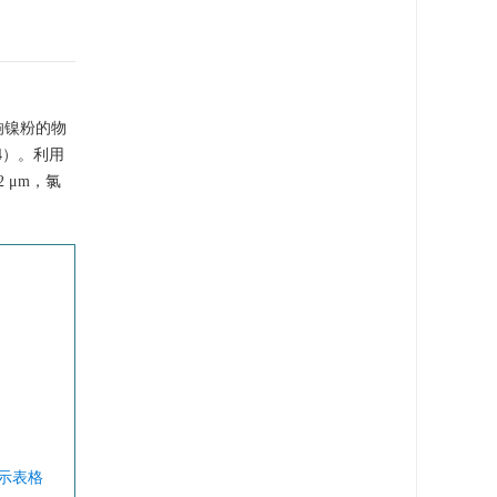
响镍粉的物
4）。利用
2 μm，氯
显示表格