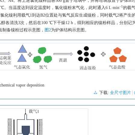
3、A4。将上述氯化镍样品各500 g置于坩埚中，并将坩埚放置于炉体B
‒1
℃。当温度达到设定温度时，氯化镍粉末气化，此时通入6 L·min
的载气
氯化镍利用载气1到达B2位置处与氢气反应生成镍粉，同时载气2将产生
清洗3次，然后在100 ℃下干燥12 h，得到相应的镍粉样品，分别记为
法制备镍粉过程示意图，
图2
为炉体结构示意图。
 chemical vapor deposition
下载:
全尺寸图片