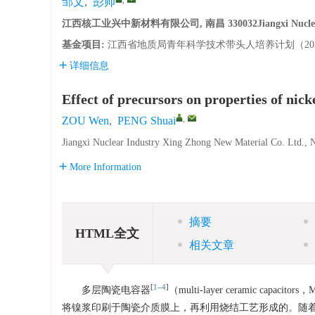
邹文
,
彭帅
江西核工业兴中新材料有限公司, 南昌 330032Jiangxi Nuclear Indust
基金项目:
江西省地质局青年科学技术带头人培养计划（2022J
详细信息
Effect of precursors on properties of nic
,
ZOU Wen
,
PENG Shuai
Jiangxi Nuclear Industry Xing Zhong New Material Co. Ltd.,
More Information
摘要
HTML全文
相关文章
[
1
‒
4
]
多层陶瓷电容器
（multi-layer ceramic
将镍浆印刷于陶瓷介质膜上，再利用烧结工艺形成的。随