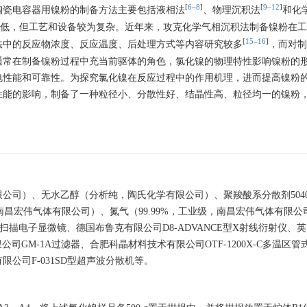
[
6
‒
8
]
[
9
‒
12
]
陶瓷电容器用镍粉的制备方法主要包括液相法
、物理沉积法
和化
低，但工艺和设备较为复杂。近年来，攻克化学气相沉积法制备镍粉在工
[
15
‒
16
]
法中的反应物浓度、反应温度、后处理方式等内容研究较多
，而对制
通常在制备镍粉过程中充当前驱体的角色，氯化镍的物理特性影响镍粉的
电性能和可靠性。为探究氯化镍在反应过程中的作用机理，进而提高镍粉
性能的影响，制备了一种粒径小、分散性好、结晶性高、粒径均一的镍粉
限公司）、无水乙醇（分析纯，陶氏化学有限公司）、聚羧酸系分散剂
504
南昌宏伟气体有限公司）、氮气（99.99%，工业级，南昌宏伟气体有限公
立扫描电子显微镜、德国布鲁克有限公司D8-ADVANCE型X射线衍射仪、
器有限公司GM-1A过滤器、合肥科晶材料技术有限公司OTF-1200X-C多温区
限公司F-031SD型超声波分散机等。