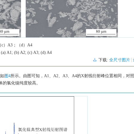
c）A3；（d）A4
 (a) A1; (b) A2; (c) A3; (d) A4
下载:
全尺寸图片
果如
图4
所示。由图可知，A1、A2、A3、A4的X射线衍射峰位置相同，对
驱体的氯化镍纯度较高。