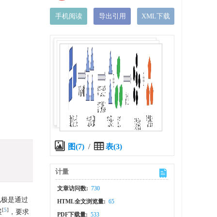
手机阅读
导出引用
XML下载
图(7)
/
表(3)
计量
文章访问数:
730
内电极是通过
HTML全文浏览量:
65
[
5
]
展
，要求
PDF下载量:
533