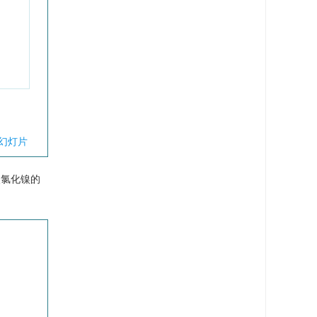
幻灯片
照氯化镍的