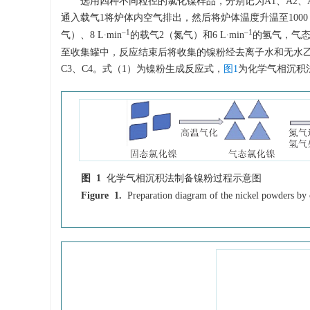
选用四种不同粒径的氯化镍样品，分别记为A1、A2、A
通入载气1将炉体内空气排出，然后将炉体温度升温至
1000
‒1
‒1
气）、8 L·min
的载气2（氮气）和6 L·min
的氢气，气态
至收集罐中，反应结束后将收集的镍粉经去离子水和无水乙醇各
C3、C4。式（1）为镍粉生成反应式，
图1
为化学气相沉积
图 1
化学气相沉积法制备镍粉过程示意图
Figure 1.
Preparation diagram of the nickel powders by