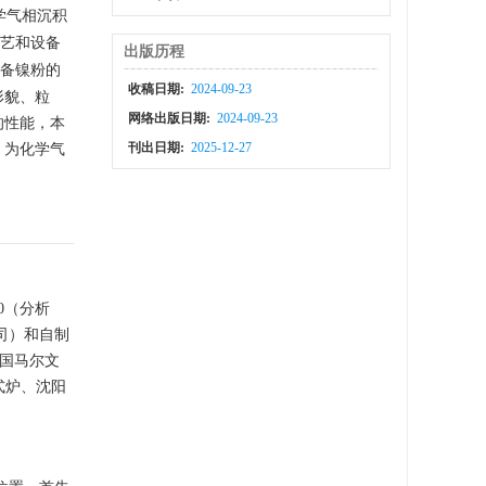
学气相沉积
艺和设备
出版历程
备镍粉的
收稿日期:
2024-09-23
形貌、粒
网络出版日期:
2024-09-23
的性能，本
刊出日期:
2025-12-27
，为化学气
0
（分析
司）和自制
英国马尔文
管式炉、沈阳