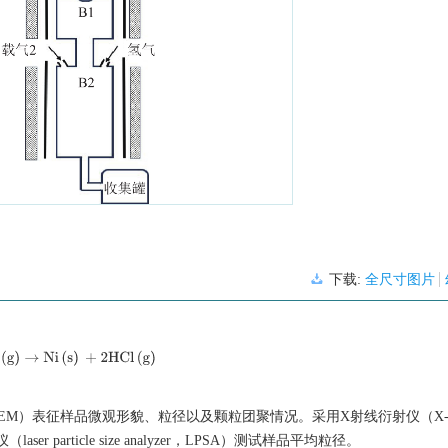
下载:
全尺寸图片
H
2
(
g
)
→
Ni
(
s
)
+ 2HCl
(
g
)
roscopy，SEM）表征样品微观形貌、粒径以及颗粒团聚情况。采用X射线衍射仪（X-r
r particle size analyzer，LPSA）测试样品平均粒径。