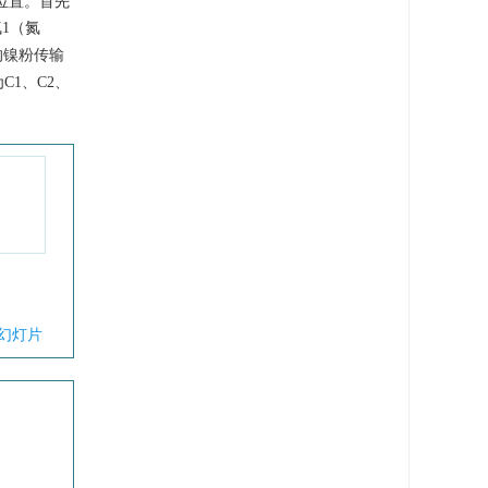
1位置。首先
1（氮
的镍粉传输
C1、C2、
幻灯片