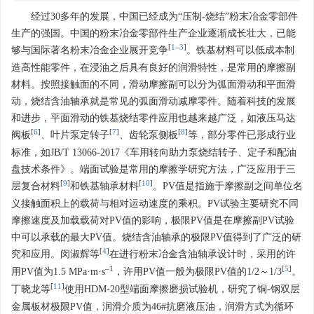
经过30多年的发展，中国已经成为“压制-烧结”粉末冶金零部件
生产的强国。中国的粉末冶金零部件生产企业逐渐成长壮大，已能
[
1
‒
3
]
够与国际著名粉末冶金企业展开竞争
。铁基材料可以低成本制
造高性能零件，在浸油之后具有良好的润滑特性，是常用的摩擦副
材料。按照接触面的不同，滑动摩擦副可以分为弧面滑动和平面滑
动，烧结含油轴承就是常见的弧面滑动减摩零件。随着科技的发展
和进步，平面滑动的铁基烧结零件应用也越来越广泛，如液压马达
[
6
]
[
7
]
[
8
]
阀板
、叶片泵定转子
、齿轮泵侧板
等，部分零件已形成行业
标准，如JB/T
13066
-2017《车用转向助力泵烧结转子、定子和配油
盘技术条件》。端面试验是常用的摩擦学研究方法，广泛应用于三
[
9
]
[
10
]
层复合材料
和铁基轴承材料
。PV值是指施于摩擦副之间单位名
义接触面积上的载荷与相对运动速度的乘积。PV试验主要研究不同
摩擦速度及加载载荷对PV值的影响，极限PV值是在摩擦副PV试验
中可以承载的最大PV值。烧结含油轴承的极限PV值得到了广泛的研
[
4
]
究和应用。闵淑辉等
在进行粉末冶金含油轴承设计时，采用的许
‒1
[
5
]
用PV值为1.5 MPa·m·s
，许用PV值一般为极限PV值的1/2～1/3
。
[
11
]
丁晓龙等
使用HDM-20型端面摩擦磨损试验机，研究了铜-钢双层
金属板材极限PV值，润滑介质为46#抗磨液压油，润滑方式为循环