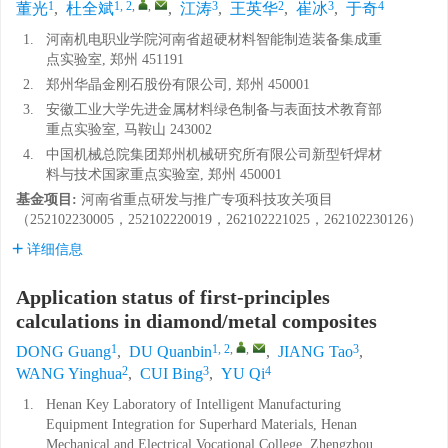
1
1, 2
,
,
3
2
3
4
董光
,
杜全斌
,
江涛
,
王英华
,
崔冰
,
于奇
1.
河南机电职业学院河南省超硬材料智能制造装备集成重
点实验室, 郑州 451191
2.
郑州华晶金刚石股份有限公司, 郑州 450001
3.
安徽工业大学先进金属材料绿色制备与表面技术教育部
重点实验室, 马鞍山 243002
4.
中国机械总院集团郑州机械研究所有限公司新型钎焊材
料与技术国家重点实验室, 郑州 450001
基金项目:
河南省重点研发与推广专项科技攻关项目
（
252102230005
，
252102220019
，
262102221025
，
262102230126
）
详细信息
Application status of first-principles
calculations in diamond/metal composites
1
1, 2
,
,
3
DONG Guang
,
DU Quanbin
,
JIANG Tao
,
2
3
4
WANG Yinghua
,
CUI Bing
,
YU Qi
1.
Henan Key Laboratory of Intelligent Manufacturing
Equipment Integration for Superhard Materials, Henan
Mechanical and Electrical Vocational College, Zhengzhou