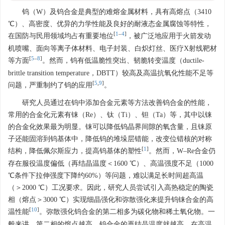
钨（W）及钨合金是典型的难熔金属材料，具有高熔点（
3410
℃）、高密度、优异的力学性能及良好的耐液态金属腐蚀等特性，
[
1
–
4
]
在国防与民用领域均占有重要地位
，被广泛地应用于火箭发动
机喷嘴、面向等离子体材料、电子封装、白炽灯丝、医疗X射线靶材
[
5
–
8
]
等方面
。然而，钨有低温脆性突出、韧脆转变温度（ductile-
brittle transition temperature，DBTT）较高及高温抗氧化性能不足等
[
5
,
9
]
问题，严重制约了钨的应用
。
研究人员通过在钨中添加合金元素等方法改善钨合金的性能，
常用的合金化元素有铼（Re）、钛（Ti）、钽（Ta）等，其中以铼
的合金化效果最为明显。铼可以降低钨晶界间隙的氧含量，且铼原
子还能固溶到钨基体中，降低钨的堆垛层错能，改变位错核的对称
[
1
]
结构，降低佩尔斯应力，提高钨基体的塑性
。然而，W–Re合金仍
存在服役温度偏低（再结晶温度＜
1600
℃）、高温强度不足（
1000
℃条件下拉伸强度下降约60%）等问题，难以满足长时间超高温
（＞2000 ℃）工况要求。因此，研究人员尝试引入高热稳定的陶瓷
相（熔点＞
3000
℃）实现细晶强化和弥散强化来提升钨铼合金的高
[
10
]
温性能
。弥散强化钨合金的第二相多为碳化物和稀土氧化物。一
般来讲，第二相的熔点越高，钨合金的再结晶温度就越高，在高温