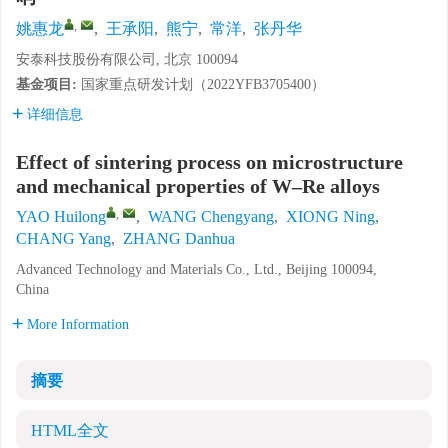
,
姚惠龙
,
王承阳
,
熊宁
,
常洋
,
张丹华
安泰科技股份有限公司, 北京 100094
基金项目:
国家重点研发计划（2022YFB3705400）
详细信息
Effect of sintering process on microstructure
and mechanical properties of W–Re alloys
,
YAO Huilong
,
WANG Chengyang
,
XIONG Ning
,
CHANG Yang
,
ZHANG Danhua
Advanced Technology and Materials Co., Ltd., Beijing 100094,
China
More Information
摘要
HTML全文