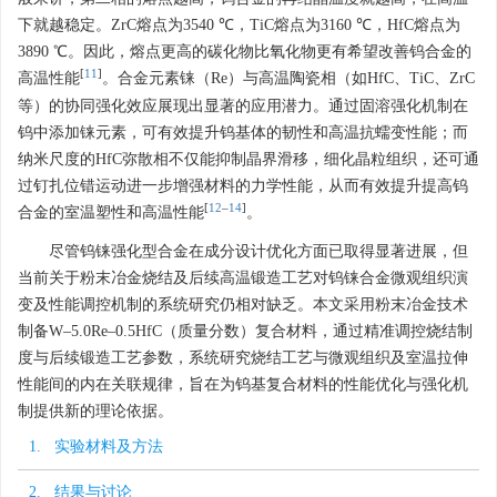
下就越稳定。ZrC熔点为
3540
℃，TiC熔点为
3160
℃，HfC熔点为
3890
℃。因此，熔点更高的碳化物比氧化物更有希望改善钨合金的
[
11
]
高温性能
。合金元素铼（Re）与高温陶瓷相（如HfC、TiC、ZrC
等）的协同强化效应展现出显著的应用潜力。通过固溶强化机制在
钨中添加铼元素，可有效提升钨基体的韧性和高温抗蠕变性能；而
纳米尺度的HfC弥散相不仅能抑制晶界滑移，细化晶粒组织，还可通
过钉扎位错运动进一步增强材料的力学性能，从而有效提升提高钨
[
12
–
14
]
合金的室温塑性和高温性能
。
尽管钨铼强化型合金在成分设计优化方面已取得显著进展，但
当前关于粉末冶金烧结及后续高温锻造工艺对钨铼合金微观组织演
变及性能调控机制的系统研究仍相对缺乏。本文采用粉末冶金技术
制备W–5.0Re–0.5HfC（质量分数）复合材料，通过精准调控烧结制
度与后续锻造工艺参数，系统研究烧结工艺与微观组织及室温拉伸
性能间的内在关联规律，旨在为钨基复合材料的性能优化与强化机
制提供新的理论依据。
1. 实验材料及方法
2. 结果与讨论