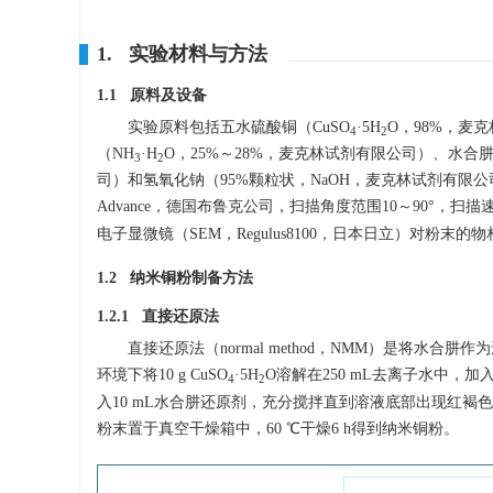
1. 实验材料与方法
1.1 原料及设备
实验原料包括五水硫酸铜（CuSO
·5H
O，98%，麦
4
2
（NH
·H
O，25%～28%，麦克林试剂有限公司）、水合
3
2
司）和氢氧化钠（95%颗粒状，NaOH，麦克林试剂有限公司
Advance，德国布鲁克公司，扫描角度范围10～90°，扫描速度
电子显微镜（SEM，Regulus8100，日本日立）对粉
1.2 纳米铜粉制备方法
1.2.1 直接还原法
直接还原法（normal method，NMM）是将水
环境下将10 g CuSO
·5H
O溶解在250 mL去离子水中，加入2
4
2
入10 mL水合肼还原剂，充分搅拌直到溶液底部出现红
粉末置于真空干燥箱中，60 ℃干燥6 h得到纳米铜粉。