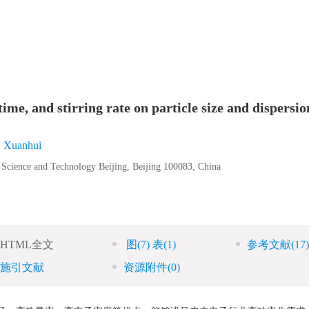
）
ime, and stirring rate on particle size and dispersio
 Xuanhui
f Science and Technology Beijing, Beijing 100083, China
HTML全文
图
(7)
表
(1)
参考文献
(17)
施引文献
资源附件
(0)