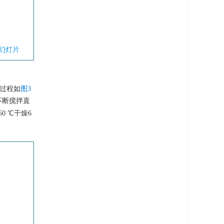
幻灯片
备过程如
图3
不断搅拌直
 ℃干燥6