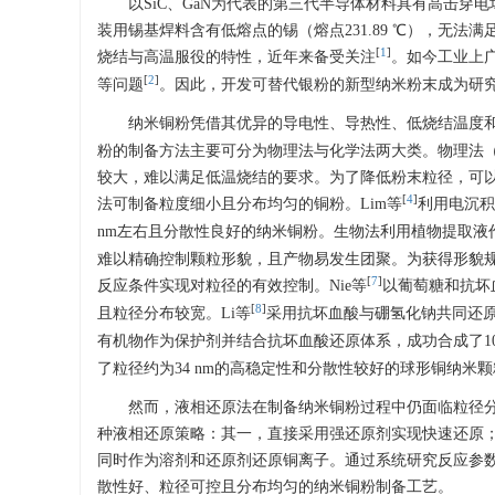
以SiC、GaN为代表的第三代半导体材料具有高击
装用锡基焊料含有低熔点的锡（熔点231.89 ℃），无法满
[
1
]
烧结与高温服役的特性，近年来备受关注
。如今工业上
[
2
]
等问题
。因此，开发可替代银粉的新型纳米粉末成为研
纳米铜粉凭借其优异的导电性、导热性、低烧结温度
粉的制备方法主要可分为物理法与化学法两大类。物理法
较大，难以满足低温烧结的要求。为了降低粉末粒径，可
[
4
]
法可制备粒度细小且分布均匀的铜粉。Lim等
利用电沉积
nm左右且分散性良好的纳米铜粉。生物法利用植物提取液作
难以精确控制颗粒形貌，且产物易发生团聚。为获得形貌
[
7
]
反应条件实现对粒径的有效控制。Nie等
以葡萄糖和抗坏
[
8
]
且粒径分布较宽。Li等
采用抗坏血酸与硼氢化钠共同还原
有机物作为保护剂并结合抗坏血酸还原体系，成功合成了100～
了粒径约为34 nm的高稳定性和分散性较好的球形铜纳
然而，液相还原法在制备纳米铜粉过程中仍面临粒径
种液相还原策略：其一，直接采用强还原剂实现快速还原
同时作为溶剂和还原剂还原铜离子。通过系统研究反应参
散性好、粒径可控且分布均匀的纳米铜粉制备工艺。