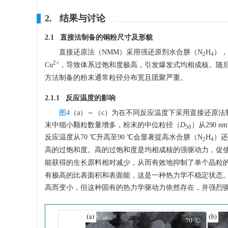
2. 结果与讨论
2.1 直接法制备的铜粉尺寸及形貌
直接还原法（NMM）采用强还原剂水合肼（N
H
），
2
4
2+
Cu
，导致体系过饱和度极高，引发爆发式均相成核。随
方法制备的粉末通常粒径分布宽且团聚严重。
2.1.1 反应温度的影响
图4
（a）～（c）为在不同反应温度下采用直接还原法制
末中细小颗粒数量增多，粉末的中位粒径（
D
）从290
50
反应温度从70 ℃升高至90 ℃会显著提高水合肼（N
H
）还
2
4
高的过饱和度。高的过饱和度是均相成核的强驱动力，促
能获得的生长原料相对减少，从而有效地抑制了单个晶粒
有极高的比表面积和表面能，这是一种热力学不稳定状态
高而变小，但这种固有的热力学驱动力依然存在，并强烈