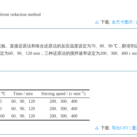
olvent reduction method
下载:
全尺寸图片
。直接还原法和络合还原法的反应温度设定为70、80、90 ℃，醇溶剂
0、90、120 min；三种还原法的搅拌速率设定为200、300、400 r·mi
−1
/ ℃
Time / min
Stirring speed / (r·min
)
0
60、90、120
200、300、400
0
60、90、120
200、300、400
60
60、90、120
200、300、400
下载:
导出CSV
| 