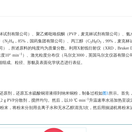
克林试剂有限公司）、聚乙烯吡咯烷酮（PVP，麦克林试剂有限公司）、氨
肼（N
H
，85%，国药集团有限公司）、丙三醇（C
H
O
，99%，麦克林
2
4
3
8
3
），所述原料的纯度均为质量分数。利用X射线衍射仪（XRD，Bruker D
−1
10°·min
）、激光粒度分布仪（马尔文
3000
，英国马尔文仪器有限公
末的物相组成、粒径、形貌及表面化学状态进行表征。
合肼作为还原剂，还原五水硫酸铜溶液得到纳米铜粉，制备过程如
图1
所示。首先，
−1
 g PVP分散剂，搅拌均匀。然后，以10 ℃·min
升温速率水浴加热至设
褐色粉末，将粉末分别用去离子水和无水乙醇清洗3次，然后用抽滤机将粉末