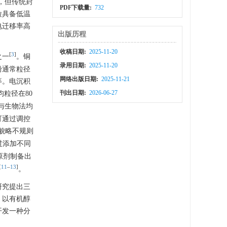
，但传统封
PDF下载量:
732
粒具备低温
电迁移率高
出版历程
收稿日期:
2025-11-20
[
3
]
之一
。铜
录用日期:
2025-11-20
粉通常粒径
网络出版日期:
2025-11-21
等。电沉积
刊出日期:
2026-06-27
粒径在80
与生物法均
可通过调控
貌略不规则
过添加不同
原剂制备出
[
11
–
13
]
。
研究提出三
，以有机醇
开发一种分