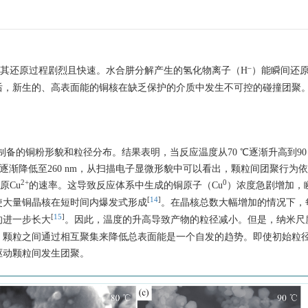
‒
其还原过程剧烈且快速。水合肼分解产生的氢化物离子（H
）能瞬间还
后，新生的、高表面能的铜核在缺乏保护的介质中发生不可控的碰撞团聚
备的铜粉形貌和粒径分布。结果表明，当反应温度从70 ℃逐渐升高到90
 nm逐渐降低至260 nm，从扫描电子显微形貌中可以看出，颗粒间团聚行为
2+
0
原Cu
的速率。这导致反应体系中生成的铜原子（Cu
）浓度急剧增加，
[
14
]
使大量铜晶核在短时间内爆发式形成
。在晶核总数大幅增加的情况下，
[
15
]
的进一步长大
。因此，温度的升高导致产物的粒径减小。但是，纳米尺
。颗粒之间通过相互聚集来降低总表面能是一个自发的趋势。即使初始粒
驱动颗粒间发生团聚。