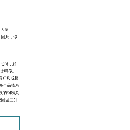
原大量
。因此，该
 ℃时，粉
依然明显。
瞬间形成极
每个晶核所
度的铜粉具
径因温度升