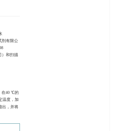
水
试剂有限公
8
司）和扫描
在40 ℃的
定温度，加
滤出，并将