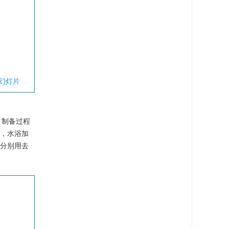
幻灯片
粉，制备过程
剂，水浴加
末分别用去