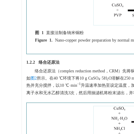
图 1
直接法制备纳米铜粉
Figure 1.
Nano-copper powder preparation by normal m
1.2.2 络合还原法
络合还原法（complex reduction metho
如
图2
所示。在40 ℃环境下将10 g CuSO
·5H
O溶解在250
4
2
−1
热并充分搅拌，以10 ℃·min
升温速率加热至设定温度，加
离子水和无水乙醇清洗3次，然后用抽滤机将粉末滤出，并将