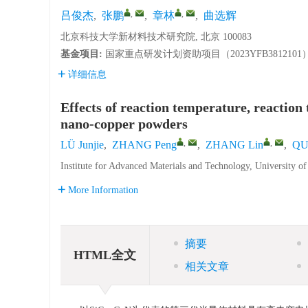
,
,
吕俊杰
,
张鹏
,
章林
,
曲选辉
北京科技大学新材料技术研究院, 北京 100083
基金项目:
国家重点研发计划资助项目（
2023YFB3812101
详细信息
Effects of reaction temperature, reaction t
nano-copper powders
,
,
LÜ Junjie
,
ZHANG Peng
,
ZHANG Lin
,
QU
Institute for Advanced Materials and Technology, University o
More Information
摘要
HTML全文
相关文章