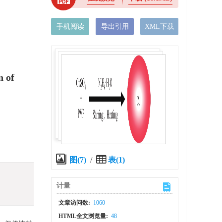
手机阅读
导出引用
XML下载
n of
图(7)
/
表(1)
计量
文章访问数:
1060
HTML全文浏览量:
48