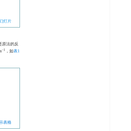
幻灯片
还原法的反
−1
n
，如
表1
显示表格