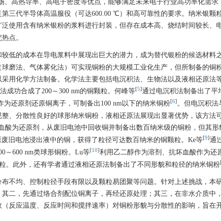
穿电场、高热导率、高电子密度等优点，能够满足未来电子行业高功率化需求
足第三代半导体高温服役（可达600.00 ℃）和高可靠性的要求。纳米银颗
广泛使用含有纳米银粉的浆料进行封装，但存在成本高、烧结时间较长、
究热点。
和较低的成本在导电浆料中展现出巨大的潜力，成为替代银粉的候选材料
（球磨法、气体雾化法）可实现铜粉的大规模工业化生产，但所制备的铜
以采用化学方法制备。化学法主要包括电沉积法、生物法以及液相还原法
[
5
]
法成功合成了200～300 nm的铜颗粒。何峰等
通过电沉积法制备出了平均
[
6
]
为还原剂还原铜离子，可制备出100 nm以下的纳米铜粉
。但电沉积法
规整、分散性良好的球形纳米铜粉，液相还原法展现出显著优势，该方法
血酸为还原剂，从废旧电池中回收铜并制备出数百纳米级的铜粉，但其形
[
9
]
废旧电池浸出液中的铜，获得了粒径可达数百纳米的铜颗粒。Ke等
通
[
10
]
600 nm类球形铜粉。Lu等
利用乙二醇作为溶剂、抗坏血酸作为还
米颗粒。此外，还有学者通过液相还原法制备出了不同形貌和粒径的纳米铜粉
分布不均、控制粒径手段有限以及颗粒易团聚等问题。针对上述挑战，本
；其二，先通过络合剂配位铜离子，再经还原处理；其三，在非水介质中
数（反应温度、反应时间和搅拌速率）对铜粉形貌与分散性的影响，旨在